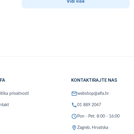
Vidi više
FA
KONTAKTIRAJTE NAS
mail
itika privatnosti
webshop@alfa.hr
phone
ntakt
01 889 2047
schedule
Pon - Pet: 8:00 - 16:00
location_on
Zagreb, Hrvatska