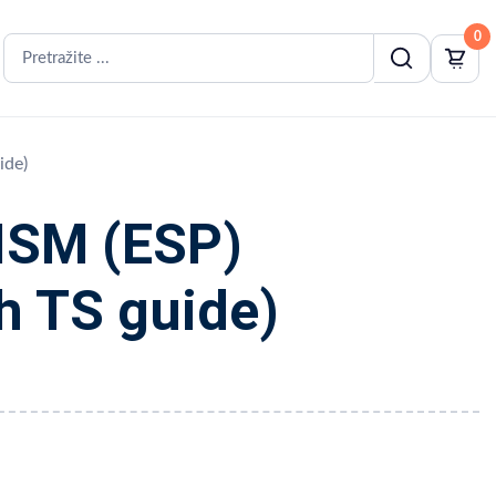
0
ide)
SM (ESP)
h TS guide)