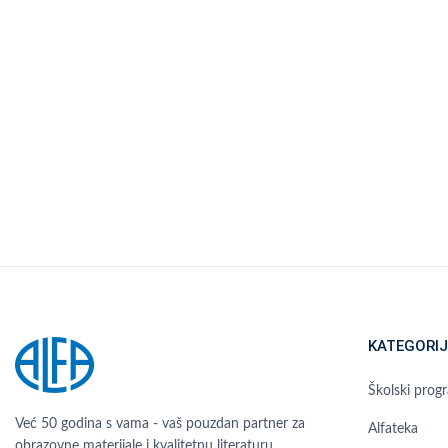
KATEGORIJ
Školski prog
Već 50 godina s vama - vaš pouzdan partner za
Alfateka
obrazovne materijale i kvalitetnu literaturu.