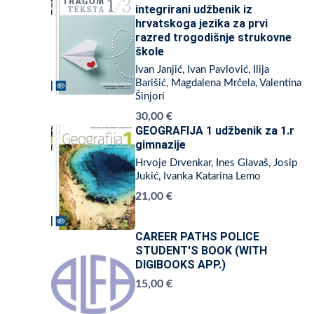
integrirani udžbenik iz
hrvatskoga jezika za prvi
razred trogodišnje strukovne
škole
Ivan Janjić, Ivan Pavlović, Ilija
Barišić, Magdalena Mrčela, Valentina
Šinjori
30,00 €
GEOGRAFIJA 1 udžbenik za 1.r
gimnazije
Hrvoje Drvenkar, Ines Glavaš, Josip
Jukić, Ivanka Katarina Lemo
21,00 €
CAREER PATHS POLICE
STUDENT'S BOOK (WITH
DIGIBOOKS APP.)
15,00 €