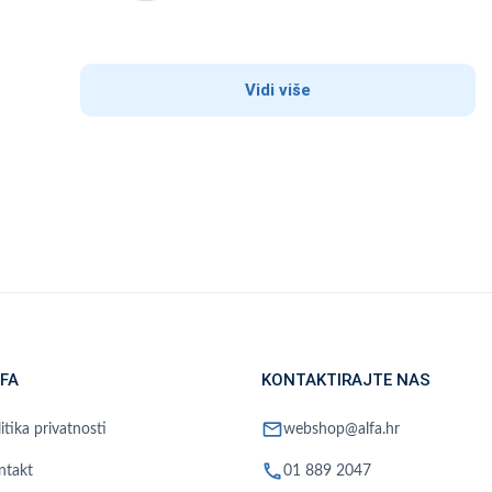
Vidi više
FA
KONTAKTIRAJTE NAS
mail
itika privatnosti
webshop@alfa.hr
phone
ntakt
01 889 2047