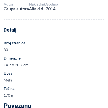
Autor
Nakladnik
Godina
Grupa autora
Alfa d.d.
2014.
Detalji
Broj stranica
80
Dimenzije
14.7 x 20.7 cm
Uvez
Meki
Težina
170 g
Povezano