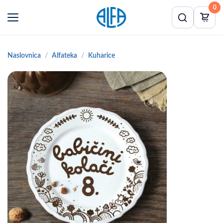
0
Naslovnica
Alfateka
Kuharice