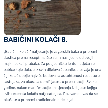
BABIČINI KOLAČI 8.
„Babičini kolači” natjecanje je zagorskih baka u pripremi
slastica prema receptima što su ih naslijedile od svojih
majki, baka i prabaka. Za pobjedničku lentu natječu se
babice koje dolaze iz svih dijelova županije, a osvaja je ona
čiji kolač dobije najviše bodova za autohtonost recepture i
sastojaka, za okus, za domišljatost u prezentaciji. Svake
godine, nakon manifestacije i natjecanja izdaje se knjiga
svih recepata kolača natjecateljica. Pozivamo i vas da se
okušate u pripremi tradicionalnih delicija!