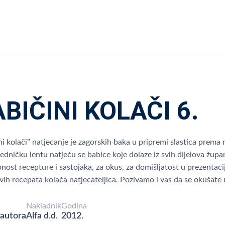
BIČINI KOLAČI 6.
ni kolači” natjecanje je zagorskih baka u pripremi slastica prema r
edničku lentu natječu se babice koje dolaze iz svih dijelova župani
nost recepture i sastojaka, za okus, za domišljatost u prezentacij
svih recepata kolača natjecateljica. Pozivamo i vas da se okušate u
Nakladnik
Godina
autora
Alfa d.d.
2012.