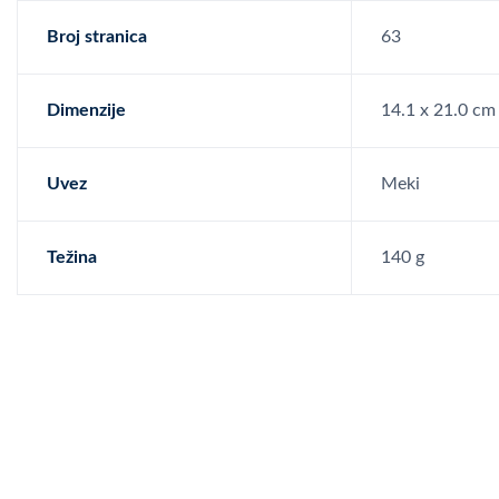
Broj stranica
63
Dimenzije
14.1 x 21.0 cm
Uvez
Meki
Težina
140 g