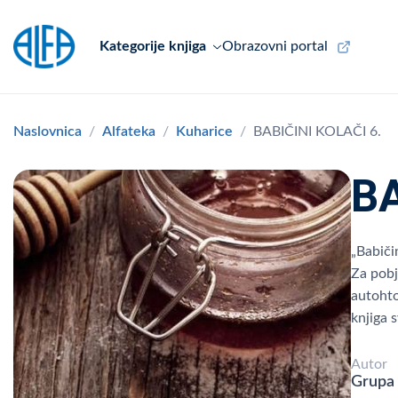
Kategorije knjiga
Obrazovni portal
Naslovnica
Alfateka
Kuharice
BABIČINI KOLAČI 6.
BA
„Babiči
Za pobj
autohto
knjiga 
Autor
Grupa 