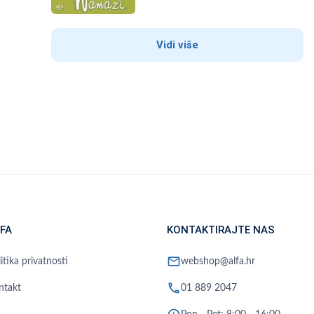
Vidi više
FA
KONTAKTIRAJTE NAS
mail
itika privatnosti
webshop@alfa.hr
phone
ntakt
01 889 2047