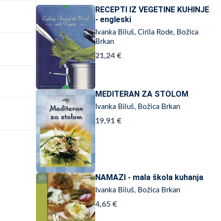
RECEPTI IZ VEGETINE KUHINJE
- engleski
Ivanka Biluš, Cirila Rode, Božica
Brkan
21,24 €
MEDITERAN ZA STOLOM
Ivanka Biluš, Božica Brkan
19,91 €
NAMAZI - mala škola kuhanja
Ivanka Biluš, Božica Brkan
4,65 €