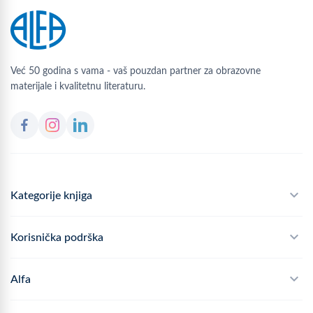
Već 50 godina s vama - vaš pouzdan partner za obrazovne
materijale i kvalitetnu literaturu.
Kategorije knjiga
Školski program
Korisnička podrška
Alfateka
Često postavljana pitanja
Alfa
Didaktika
Dostava