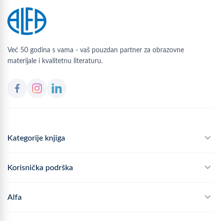
Već 50 godina s vama - vaš pouzdan partner za obrazovne
materijale i kvalitetnu literaturu.
Kategorije knjiga
Školski program
Korisnička podrška
Alfateka
Često postavljana pitanja
Alfa
Didaktika
Dostava