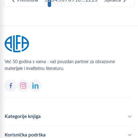
chevron_left
chevron_right
Prethodna
1
2
3
4
5
6
7
8
9
10
...
22
23
Sljedeća
Već 50 godina s vama - vaš pouzdan partner za obrazovne
materijale i kvalitetnu literaturu.
Kategorije knjiga
Školski program
Korisnička podrška