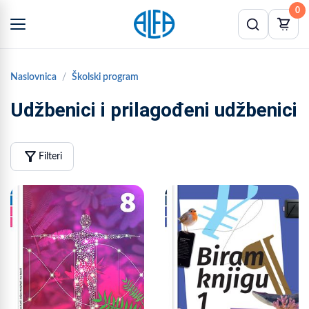
0
Naslovnica
Školski program
Udžbenici i prilagođeni udžbenici
filter_alt
Filteri