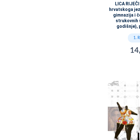
LICA RIJEČI 
hrvatskoga jez
gimnazija i 
strukovnih 
godišnje), p
1. 
14