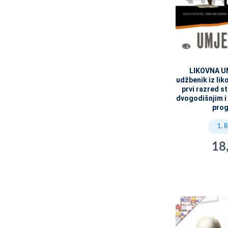
LIKOVNA U
udžbenik iz lik
prvi razred s
dvogodišnjim i
pro
1. 
18