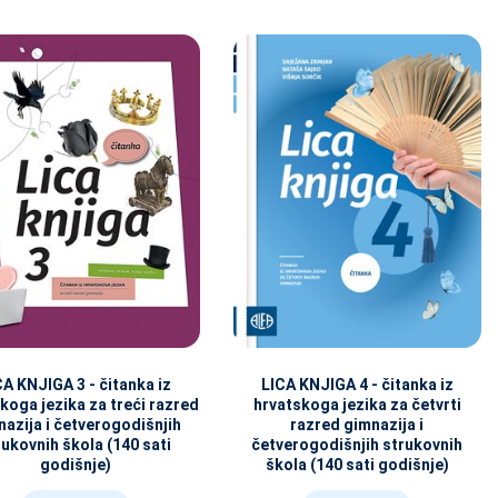
CA KNJIGA 3 - čitanka iz
LICA KNJIGA 4 - čitanka iz
koga jezika za treći razred
hrvatskoga jezika za četvrti
azija i četverogodišnjih
razred gimnazija i
rukovnih škola (140 sati
četverogodišnjih strukovnih
godišnje)
škola (140 sati godišnje)