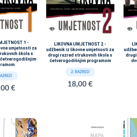
MJETNOST 1 -
LIKOVNA UMJETNOST 2 -
LI
ovne umjetnosti za
udžbenik iz likovne umjetnosti za
udžben
trukovnih škola s
drugi razred strukovnih škola s
drugi
 četverogodišnjim
četverogodišnjim programom
dv
gramom
2. RAZRED
RAZRED
18,00 €
,00 €