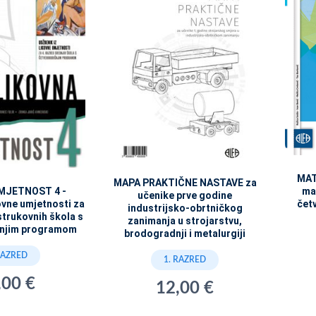
MAT
MAPA PRAKTIČNE NASTAVE za
MJETNOST 4 -
ma
učenike prve godine
ovne umjetnosti za
čet
industrijsko-obrtničkog
strukovnih škola s
zanimanja u strojarstvu,
šnjim programom
brodogradnji i metalurgiji
RAZRED
1. RAZRED
,00 €
12,00 €