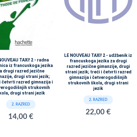
LE NOUVEAU TAXI! 2 - udžbenik iz
NOUVEAU TAXI! 2 - radna
francuskoga jezika za drugi
žnica iz francuskoga jezika
razred jezične gimanzije, drugi
a drugi razred jezične
strani jezik; treći i četvrti razred
azije, drugi strani jezik;
gimnazija i četverogodišnjih
i četvrti razred gimnazija i
strukovnih škola, drugi strani
verogodišnjih strukovnih
jezik
kola, drugi strani jezik
2. RAZRED
2. RAZRED
22,00 €
14,00 €