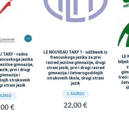
LE NOUVEAU TAXI! 1 - udžbenik iz
 TAXI! - radna
LE 
francuskoga jezika za prvi
francuskoga jezika
bilje
razred jezične gimnazije, drugi
jezične gimnazije,
z
strani jezik; prvi i drugi razred
ezik; prvi i drugi
gimn
gimnazija i četverogodišnjih
gimnazija i
treći 
strukovnih škola, drugi strani
njih strukovnih
čet
jezik
i strani jezik
š
1. RAZRED
RAZRED
22,00 €
,00 €