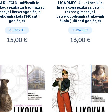
A RIJEČI 3 - udžbenik iz
LICA RIJEČI 4 - udžbenik iz
koga jezika za treći razred
hrvatskoga jezika za četvrti
azija i četverogodišnjih
razred gimnazija i
rukovnih škola (140 sati
četverogodišnjih strukovnih
godišnje)
škola (140 sati godišnje)
3. RAZRED
4. RAZRED
15,00 €
16,00 €