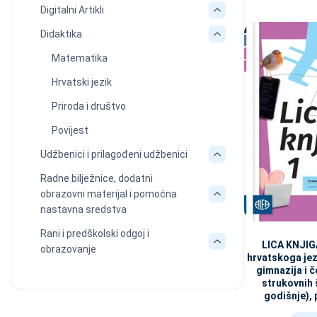
Digitalni Artikli
Didaktika
Matematika
Hrvatski jezik
Priroda i društvo
Povijest
Udžbenici i prilagođeni udžbenici
Radne bilježnice, dodatni
obrazovni materijal i pomoćna
nastavna sredstva
Rani i predškolski odgoj i
LICA KNJIGA
obrazovanje
hrvatskoga jez
gimnazija i 
strukovnih 
godišnje), p