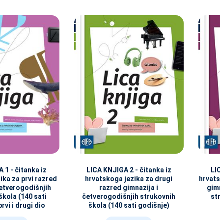
 1 - čitanka iz
LICA KNJIGA 2 - čitanka iz
LI
ika za prvi razred
hrvatskoga jezika za drugi
hrvats
četverogodišnjih
razred gimnazija i
gimn
škola (140 sati
četverogodišnjih strukovnih
st
rvi i drugi dio
škola (140 sati godišnje)