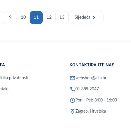
chevron_right
9
10
11
12
13
Sljedeća
FA
KONTAKTIRAJTE NAS
mail
itika privatnosti
webshop@alfa.hr
phone
ntakt
01 889 2047
schedule
Pon - Pet: 8:00 - 16:00
location_on
Zagreb, Hrvatska