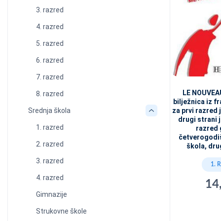
3. razred
4. razred
5. razred
6. razred
7. razred
LE NOUVEAU
8. razred
bilježnica iz 
Srednja škola
za prvi razred 
drugi strani j
1. razred
razred 
četverogodiš
2. razred
škola, drug
3. razred
1. 
4. razred
14
Gimnazije
Strukovne škole