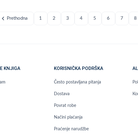
hevron_left
Prethodna
1
2
3
4
5
6
7
8
E KNJIGA
KORISNIČKA PODRŠKA
AL
ram
Često postavljana pitanja
Pol
Dostava
Ko
Povrat robe
Načini plaćanja
Praćenje narudžbe