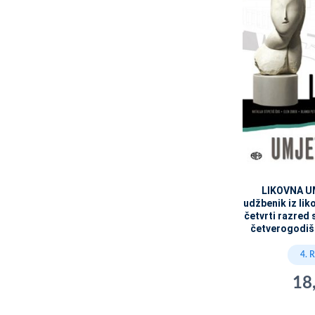
LIKOVNA U
udžbenik iz lik
četvrti razred 
četverogodi
4. 
18