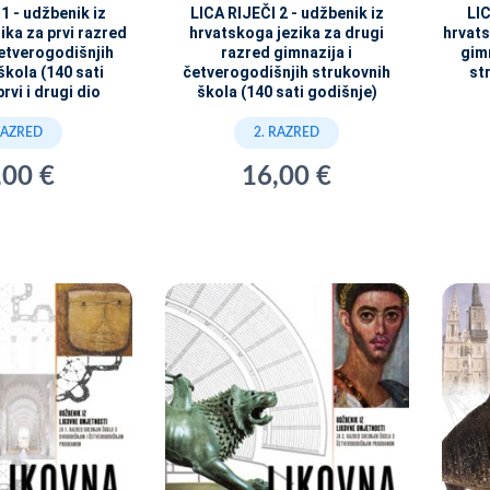
1 - udžbenik iz
LICA RIJEČI 2 - udžbenik iz
LIC
ika za prvi razred
hrvatskoga jezika za drugi
hrvats
četverogodišnjih
razred gimnazija i
gimn
škola (140 sati
četverogodišnjih strukovnih
st
rvi i drugi dio
škola (140 sati godišnje)
RAZRED
2. RAZRED
,00 €
16,00 €