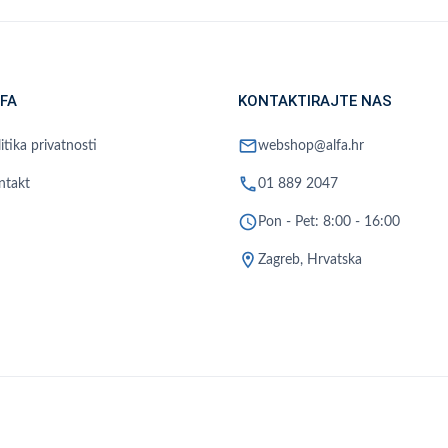
FA
KONTAKTIRAJTE NAS
mail
itika privatnosti
webshop@alfa.hr
phone
ntakt
01 889 2047
schedule
Pon - Pet: 8:00 - 16:00
location_on
Zagreb, Hrvatska