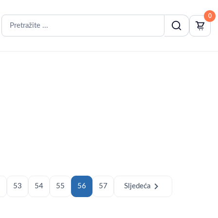
0
chevron_right
2
53
54
55
56
57
Sljedeća