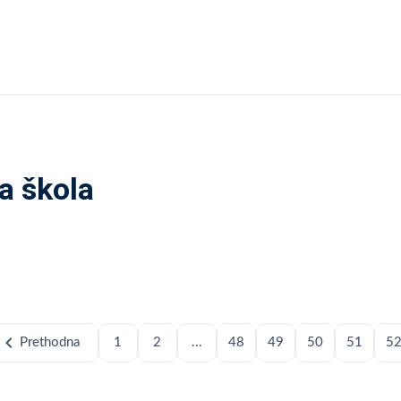
a škola
hevron_left
Prethodna
1
2
...
48
49
50
51
5