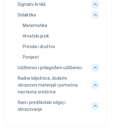
Digitalni Artikli
Didaktika
Matematika
Hrvatski jezik
Priroda i društvo
Povijest
Udžbenici i prilagođeni udžbenici
Radne bilježnice, dodatni
obrazovni materijal i pomoćna
nastavna sredstva
Rani i predškolski odgoj i
obrazovanje