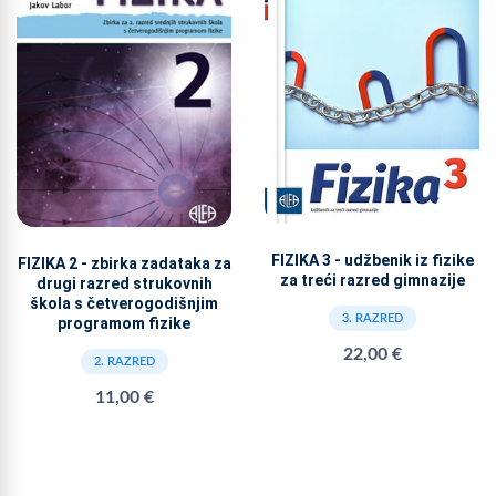
FIZIKA 3 - udžbenik iz fizike
FIZIKA 2 - zbirka zadataka za
za treći razred gimnazije
drugi razred strukovnih
škola s četverogodišnjim
3. RAZRED
programom fizike
22,00 €
2. RAZRED
11,00 €