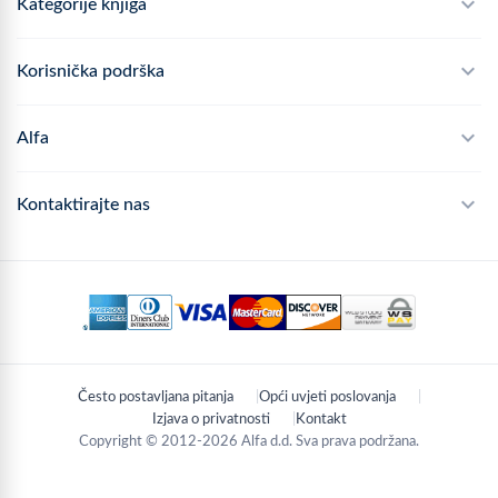
Kategorije knjiga
Školski program
Korisnička podrška
Alfateka
Često postavljana pitanja
Alfa
Didaktika
Dostava
Politika privatnosti
Kontaktirajte nas
Povrat robe
Kontakt
mail
webshop@alfa.hr
Načini plaćanja
phone
01 889 2047
Praćenje narudžbe
schedule
Pon - Pet: 8:00 - 16:00
Često postavljana pitanja
Opći uvjeti poslovanja
location_on
Zagreb, Hrvatska
Izjava o privatnosti
Kontakt
Copyright © 2012-2026 Alfa d.d. Sva prava podržana.