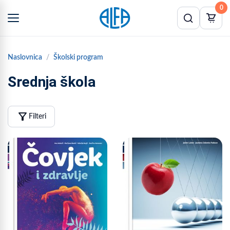
0
Naslovnica
Školski program
Srednja škola
filter_alt
Filteri