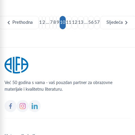
chevron_left
chevron_right
Prethodna
1
2
...
7
8
9
10
11
12
13
...
56
57
Sljedeća
Već 50 godina s vama - vaš pouzdan partner za obrazovne
materijale i kvalitetnu literaturu.