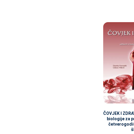
ČOVJEK I ZDRAV
biologije za p
četverogodiš
š