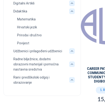
Digitalni Artikli
Didaktika
Matematika
Hrvatski jezik
Priroda i društvo
Povijest
Udžbenici i prilagođeni udžbenici
Radne bilježnice, dodatni
obrazovni materijal i pomoćna
CAREER PA
nastavna sredstva
COMMUNIC
STUDENT'
Rani i predškolski odgoj i
DIGIBO
obrazovanje
1. 
15