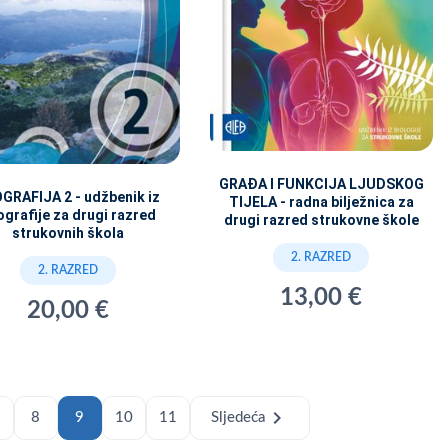
GRAĐA I FUNKCIJA LJUDSKOG
GRAFIJA 2 - udžbenik iz
TIJELA - radna bilježnica za
grafije za drugi razred
drugi razred strukovne škole
strukovnih škola
2. RAZRED
2. RAZRED
13,00 €
20,00 €
chevron_right
8
9
10
11
Sljedeća