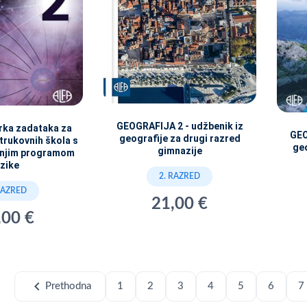
GEOGRAFIJA 2 - udžbenik iz
irka zadataka za
GEO
geografije za drugi razred
trukovnih škola s
geo
gimnazije
šnjim programom
izike
2. RAZRED
RAZRED
21,00 €
,00 €
chevron_left
Prethodna
1
2
3
4
5
6
7