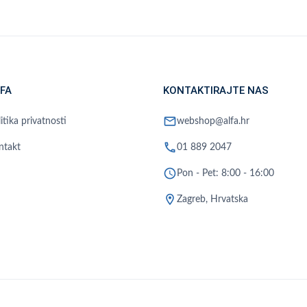
FA
KONTAKTIRAJTE NAS
mail
itika privatnosti
webshop@alfa.hr
phone
ntakt
01 889 2047
schedule
Pon - Pet: 8:00 - 16:00
location_on
Zagreb, Hrvatska