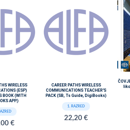
ČOVJE
THS WIRELESS
CAREER PATHS WIRELESS
lik
ATIONS (ESP)
COMMUNICATIONS TEACHER'S
S BOOK (WITH
PACK (SB, Ts Guide, DigiBooks)
OKS APP.)
1. RAZRED
RAZRED
22,20 €
,00 €