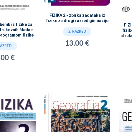
FIZIKA 2 - zbirka zadataka iz
fizike za drugi razred gimnazije
benik iz fizike za
FIZI
trukovnih škola s
fizik
2. RAZRED
programom fizike
struk
13,00 €
RAZRED
,00 €