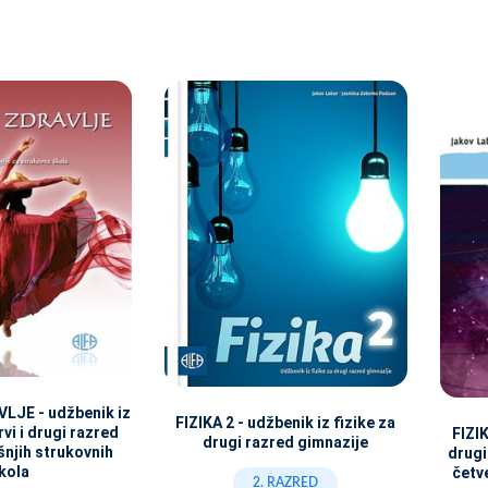
LJE - udžbenik iz
FIZIKA 2 - udžbenik iz fizike za
rvi i drugi razred
FIZIK
drugi razred gimnazije
njih strukovnih
drugi
kola
četv
2. RAZRED