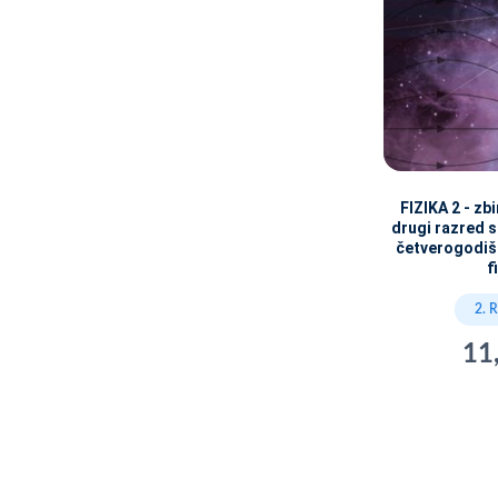
FIZIKA 2 - zb
drugi razred s
četverogodi
f
2. 
11