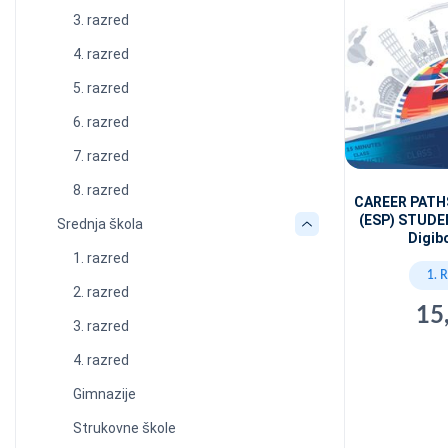
3. razred
4. razred
5. razred
6. razred
7. razred
8. razred
CAREER PATH
(ESP) STUDE
Srednja škola
Digib
1. razred
1. 
2. razred
15
3. razred
4. razred
Gimnazije
Strukovne škole