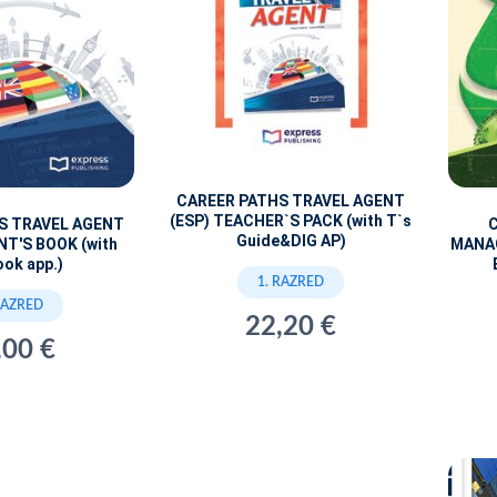
CAREER PATHS TRAVEL AGENT
(ESP) TEACHER`S PACK (with T`s
S TRAVEL AGENT
Guide&DIG AP)
NT'S BOOK (with
MANA
ook app.)
1. RAZRED
RAZRED
22,20 €
,00 €