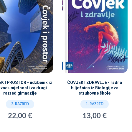
K I PROSTOR - udžbenik iz
ČOVJEK I ZDRAVLJE - radna
ovne umjetnosti za drugi
bilježnica iz Biologije za
razred gimnazije
strukovne škole
2. RAZRED
1. RAZRED
22,00 €
13,00 €