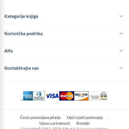
Kategorije knjiga
Školski program
Korisnička podrška
Alfateka
Često postavljana pitanja
Alfa
Didaktika
Dostava
Politika privatnosti
Kontaktirajte nas
Povrat robe
Kontakt
mail
webshop@alfa.hr
Načini plaćanja
phone
01 889 2047
Praćenje narudžbe
schedule
Pon - Pet: 8:00 - 16:00
Često postavljana pitanja
Opći uvjeti poslovanja
location_on
Zagreb, Hrvatska
Izjava o privatnosti
Kontakt