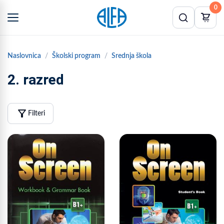
0
Naslovnica
Školski program
Srednja škola
2. razred
filter_alt
Filteri