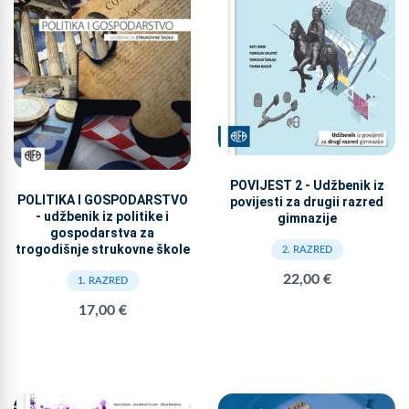
POVIJEST 2 - Udžbenik iz
POLITIKA I GOSPODARSTVO
povijesti za drugii razred
- udžbenik iz politike i
gimnazije
gospodarstva za
trogodišnje strukovne škole
2. RAZRED
22,00 €
1. RAZRED
17,00 €