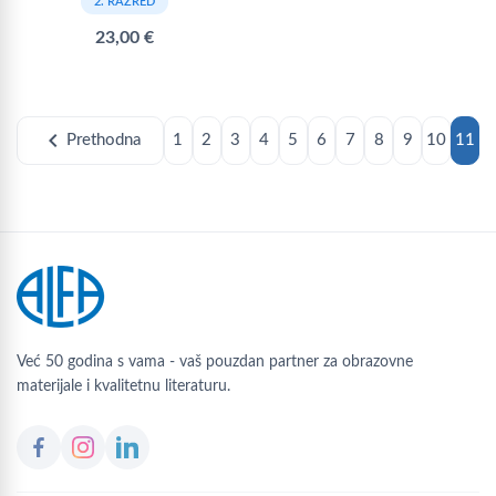
2. RAZRED
23,00 €
chevron_left
Prethodna
1
2
3
4
5
6
7
8
9
10
11
Već 50 godina s vama - vaš pouzdan partner za obrazovne
materijale i kvalitetnu literaturu.