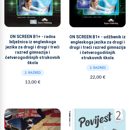
ON SCREEN B1+ - radna
ON SCREEN B1+ - udžbenik iz
bilježnica iz engleskoga
engleskoga jezika za drugi i
jezika za drugi i drugi i treći
drugi i treći razred gimnazija
razred gimnazija i
i četverogodišnjih
četverogodišnjih strukovnih
strukovnih škola
škola
2. RAZRED
2. RAZRED
22,00 €
13,00 €