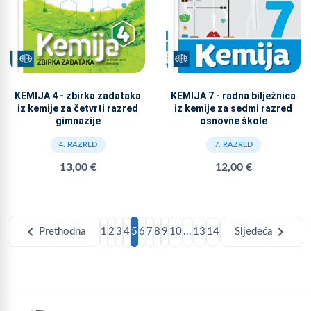
KEMIJA 4 - zbirka zadataka
KEMIJA 7 - radna bilježnica
iz kemije za četvrti razred
iz kemije za sedmi razred
gimnazije
osnovne škole
4. RAZRED
7. RAZRED
13,00 €
12,00 €
chevron_left
chevron_right
Prethodna
1
2
3
4
5
6
7
8
9
10
...
13
14
Sljedeća