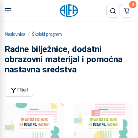
0
Naslovnica
Školski program
Radne bilježnice, dodatni
obrazovni materijal i pomoćna
nastavna sredstva
filter_alt
Filteri