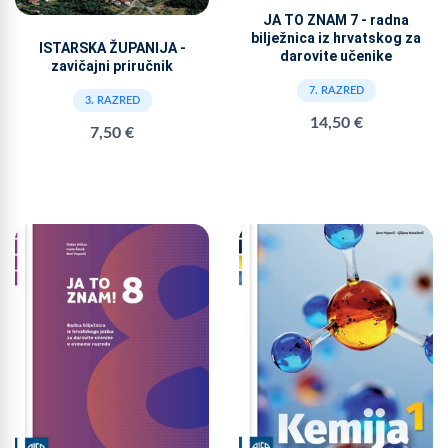
JA TO ZNAM 7 - radna
bilježnica iz hrvatskog za
ISTARSKA ŽUPANIJA -
darovite učenike
zavičajni priručnik
7. RAZRED
3. RAZRED
14,50 €
7,50 €