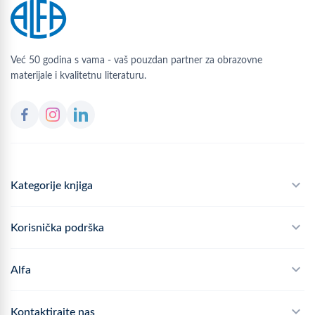
Već 50 godina s vama - vaš pouzdan partner za obrazovne
materijale i kvalitetnu literaturu.
Kategorije knjiga
Školski program
Korisnička podrška
Alfateka
Često postavljana pitanja
Alfa
Didaktika
Dostava
Politika privatnosti
Kontaktirajte nas