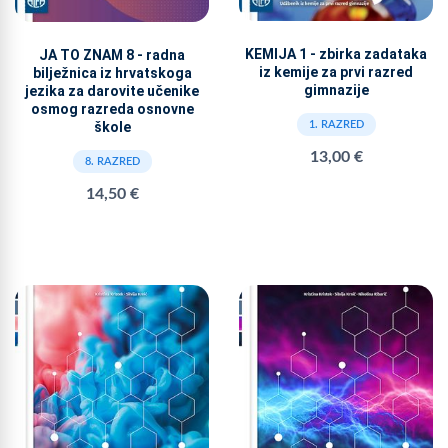
KEMIJA 1 - zbirka zadataka
JA TO ZNAM 8 - radna
iz kemije za prvi razred
bilježnica iz hrvatskoga
gimnazije
jezika za darovite učenike
osmog razreda osnovne
1. RAZRED
škole
13,00 €
8. RAZRED
14,50 €