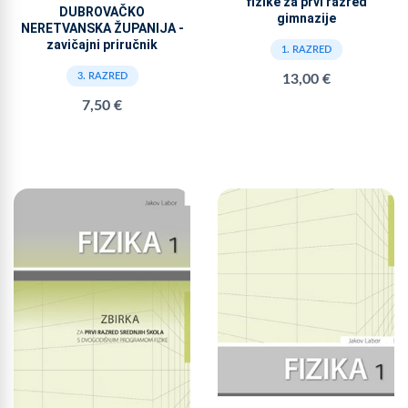
fizike za prvi razred
DUBROVAČKO
gimnazije
NERETVANSKA ŽUPANIJA -
zavičajni priručnik
1. RAZRED
3. RAZRED
13,00 €
7,50 €