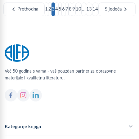
chevron_left
chevron_right
Prethodna
1
2
3
4
5
6
7
8
9
10
...
13
14
Sljedeća
Već 50 godina s vama - vaš pouzdan partner za obrazovne
materijale i kvalitetnu literaturu.
Kategorije knjiga