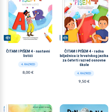
ČITAM I PIŠEM 4 - nastavni
ČITAM I PIŠEM 4 - radna
listići
bilježnica iz hrvatskog jezika
za četvrti razred osnovne
škole
4. RAZRED
8,00 €
4. RAZRED
9,50 €