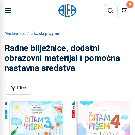
0
Naslovnica
Školski program
Radne bilježnice, dodatni
obrazovni materijal i pomoćna
nastavna sredstva
filter_alt
Filteri