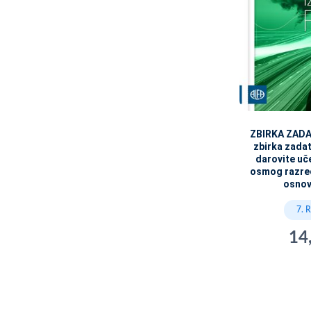
ZBIRKA ZADAT
zbirka zadat
darovite uč
osmog razred
osnov
7. 
14