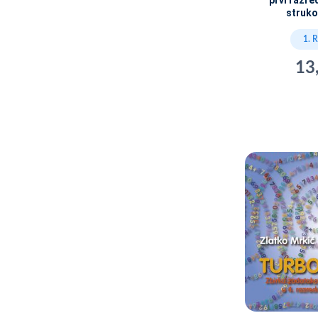
prvi razre
struko
1. 
13