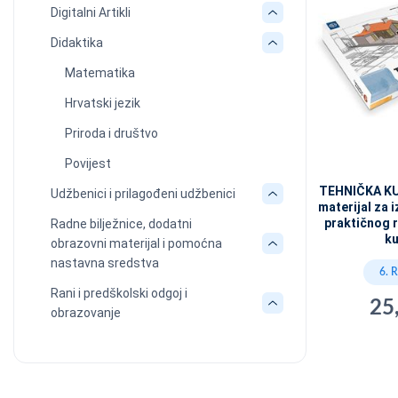
Digitalni Artikli
Didaktika
Matematika
Hrvatski jezik
Priroda i društvo
Povijest
TEHNIČKA KU
Udžbenici i prilagođeni udžbenici
materijal za i
praktičnog r
Radne bilježnice, dodatni
ku
obrazovni materijal i pomoćna
nastavna sredstva
6. 
Rani i predškolski odgoj i
25
obrazovanje