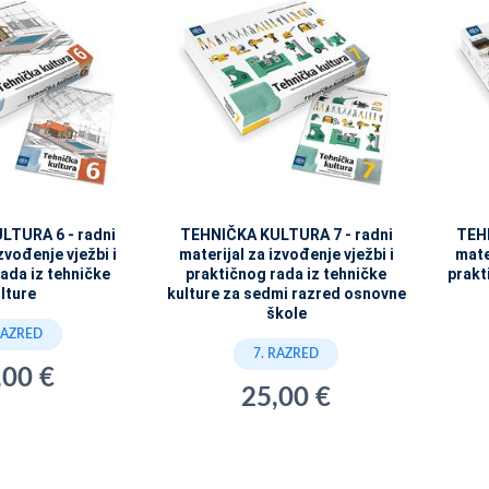
LTURA 6 - radni
TEHNIČKA KULTURA 7 - radni
TEH
zvođenje vježbi i
materijal za izvođenje vježbi i
mate
ada iz tehničke
praktičnog rada iz tehničke
prakt
lture
kulture za sedmi razred osnovne
škole
RAZRED
7. RAZRED
,00 €
25,00 €