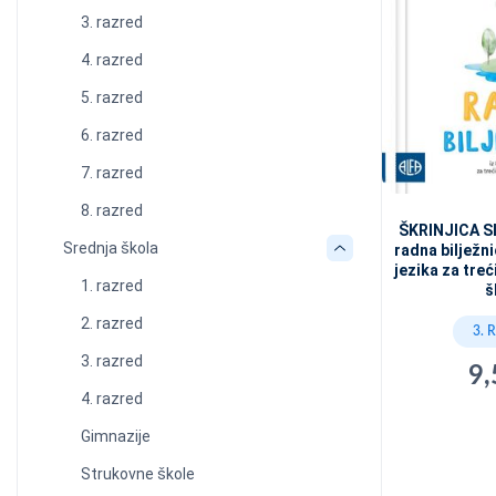
3. razred
4. razred
5. razred
6. razred
7. razred
8. razred
ŠKRINJICA SL
Srednja škola
radna bilježn
jezika za tre
1. razred
š
2. razred
3. 
3. razred
9,
4. razred
Gimnazije
Strukovne škole