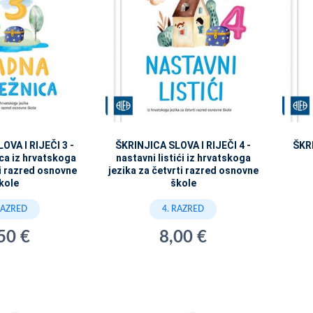
OVA I RIJEČI 3 -
ŠKRINJICA SLOVA I RIJEČI 4 -
ŠKRI
ica iz hrvatskoga
nastavni listići iz hrvatskoga
ći razred osnovne
jezika za četvrti razred osnovne
kole
škole
RAZRED
4. RAZRED
50 €
8,00 €