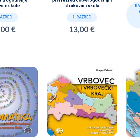
d trogodišnje
prvi razred četverogodišnjih
vne škole
strukovnih škola
RA
RAZRED
1. RAZRED
,00 €
13,00 €