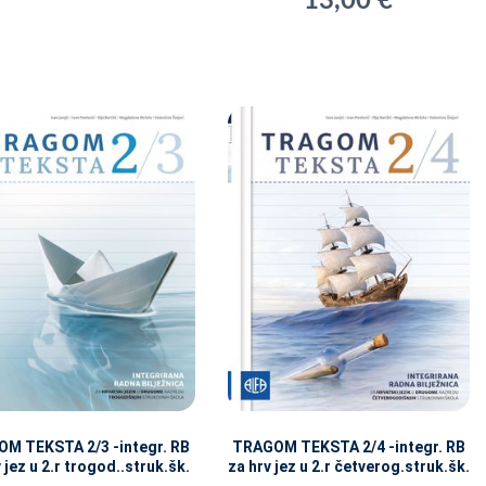
13,00 €
M TEKSTA 2/3 -integr. RB
TRAGOM TEKSTA 2/4 -integr. RB
 jez u 2.r trogod..struk.šk.
za hrv jez u 2.r četverog.struk.šk.