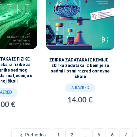
AKA IZ FIZIKE -
ZBIRKA ZADATAKA IZ KEMIJE -
aka iz fizike za
zbirka zadataka iz kemije za
enike sedmog i
sedmi i osmi razred osnovne
a i natjecanja u
škole
noj školi
7. RAZRED
RAZRED
14,00 €
,00 €
chevron_left
Prethodna
1
2
...
5
6
7