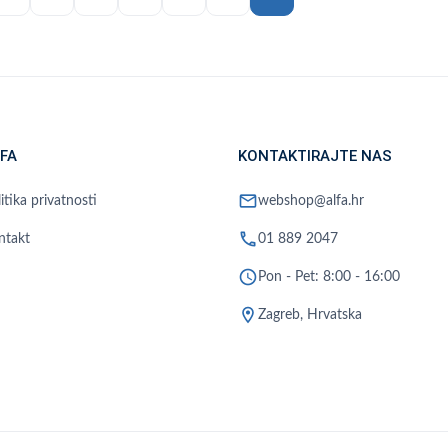
FA
KONTAKTIRAJTE NAS
mail
itika privatnosti
webshop@alfa.hr
phone
ntakt
01 889 2047
schedule
Pon - Pet: 8:00 - 16:00
location_on
Zagreb, Hrvatska