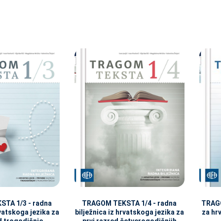
TA 1/3 - radna
TRAGOM TEKSTA 1/4 - radna
TRAGO
rvatskoga jezika za
bilježnica iz hrvatskoga jezika za
za hrv