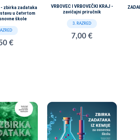
VRBOVEC I VRBOVEČKI KRAJ -
ZADAR
 zbirka zadataka
zavičajni priručnik
stavu u četvrtom
snovne škole
3. RAZRED
RAZRED
7,00 €
50 €