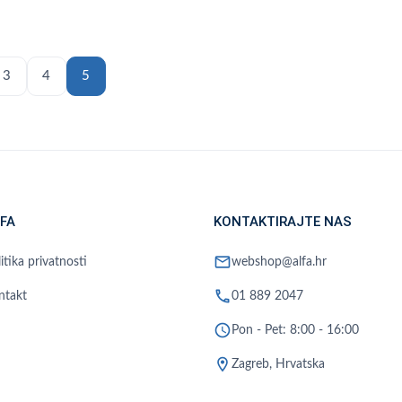
3
4
5
FA
KONTAKTIRAJTE NAS
mail
itika privatnosti
webshop@alfa.hr
phone
ntakt
01 889 2047
schedule
Pon - Pet: 8:00 - 16:00
location_on
Zagreb, Hrvatska