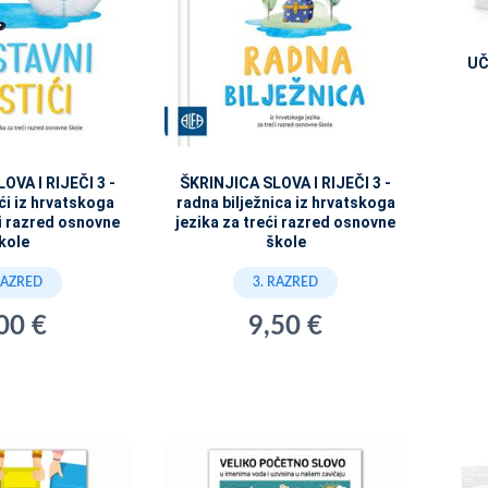
UČ
OVA I RIJEČI 3 -
ŠKRINJICA SLOVA I RIJEČI 3 -
ići iz hrvatskoga
radna bilježnica iz hrvatskoga
ći razred osnovne
jezika za treći razred osnovne
kole
škole
RAZRED
3. RAZRED
00 €
9,50 €