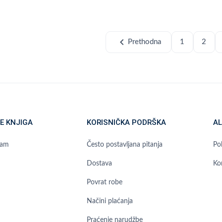
chevron_left
Prethodna
1
2
E KNJIGA
KORISNIČKA PODRŠKA
AL
ram
Često postavljana pitanja
Pol
Dostava
Ko
Povrat robe
Načini plaćanja
Praćenje narudžbe