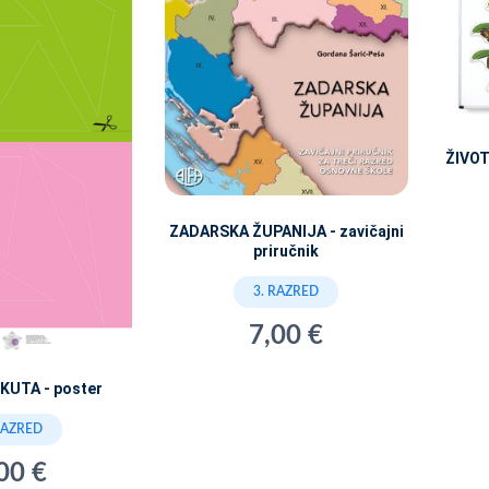
ŽIVOT
ZADARSKA ŽUPANIJA - zavičajni
priručnik
3. RAZRED
7,00 €
KUTA - poster
RAZRED
00 €