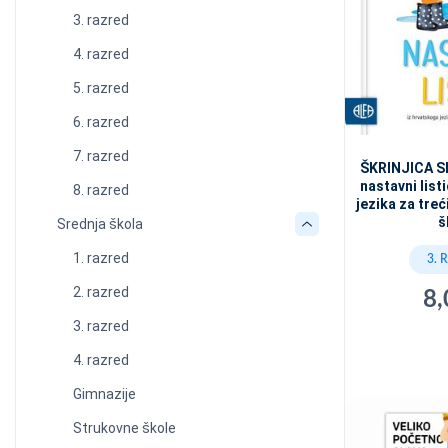
3. razred
4. razred
5. razred
6. razred
7. razred
ŠKRINJICA SL
nastavni list
8. razred
jezika za tre
š
Srednja škola
1. razred
3. 
2. razred
8,
3. razred
4. razred
Gimnazije
Strukovne škole