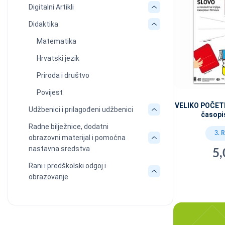
Digitalni Artikli
Didaktika
Matematika
Hrvatski jezik
Priroda i društvo
Povijest
VELIKO POČETN
Udžbenici i prilagođeni udžbenici
časopis
Radne bilježnice, dodatni
3. 
obrazovni materijal i pomoćna
nastavna sredstva
5,
Rani i predškolski odgoj i
obrazovanje