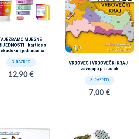
VJEŽBAMO MJESNE
RIJEDNOSTI - kartice s
dekadskim jedinicama
3. RAZRED
VRBOVEC I VRBOVEČKI KRAJ -
zavičajni priručnik
12,90 €
3. RAZRED
7,00 €