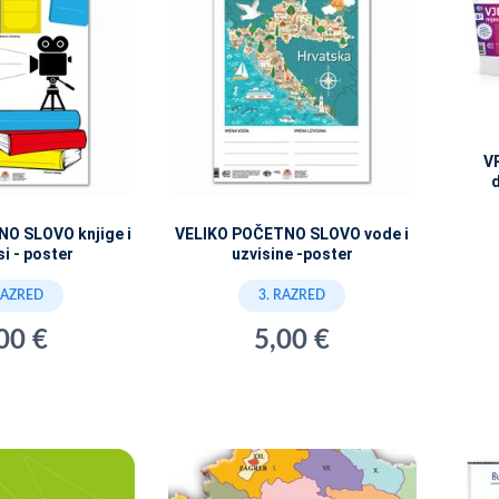
V
O SLOVO knjige i
VELIKO POČETNO SLOVO vode i
i - poster
uzvisine -poster
RAZRED
3. RAZRED
00 €
5,00 €