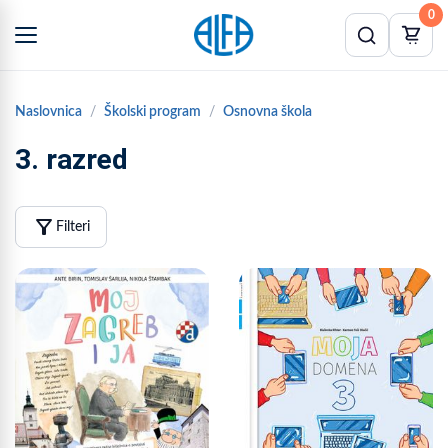
0
Naslovnica
Školski program
Osnovna škola
3. razred
filter_alt
Filteri