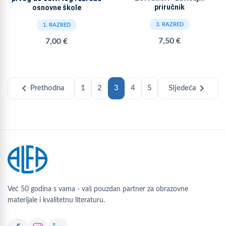
priručnik
osnovne škole
3. RAZRED
1. RAZRED
7,50 €
7,00 €
chevron_left
chevron_right
Prethodna
1
2
3
4
5
Sljedeća
Već 50 godina s vama - vaš pouzdan partner za obrazovne
materijale i kvalitetnu literaturu.