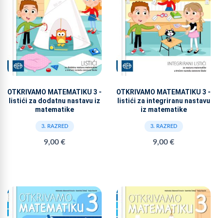
OTKRIVAMO MATEMATIKU 3 -
OTKRIVAMO MATEMATIKU 3 -
listići za dodatnu nastavu iz
listići za integriranu nastavu
matematike
iz matematike
3. RAZRED
3. RAZRED
9,00 €
9,00 €