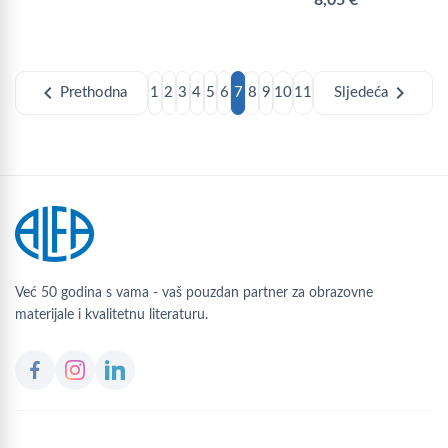
chevron_left
chevron_right
Prethodna
1
2
3
4
5
6
7
8
9
10
11
Sljedeća
Već 50 godina s vama - vaš pouzdan partner za obrazovne
materijale i kvalitetnu literaturu.