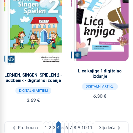
Lica knjiga 1 digitalno
LERNEN, SINGEN, SPIELEN 2 -
izdanje
udžbenik - digitalno izdanje
DIGITALNI ARTIKLI
DIGITALNI ARTIKLI
6,30 €
3,69 €
chevron_left
chevron_right
Prethodna
1
2
3
4
5
6
7
8
9
10
11
Sljedeća