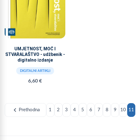
UMJETNOST, MOĆ I
STVARALAŠTVO - udžbenik -
digitalno izdanje
DIGITALNI ARTIKLI
6,60 €
chevron_left
Prethodna
1
2
3
4
5
6
7
8
9
10
11