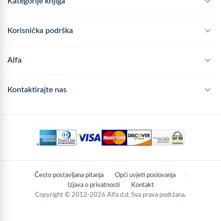
Kategorije knjiga
Školski program
Korisnička podrška
Alfateka
Često postavljana pitanja
Alfa
Didaktika
Dostava
Politika privatnosti
Kontaktirajte nas
Povrat robe
Kontakt
mail
webshop@alfa.hr
Načini plaćanja
phone
01 889 2047
Praćenje narudžbe
schedule
Pon - Pet: 8:00 - 16:00
Često postavljana pitanja
Opći uvjeti poslovanja
location_on
Zagreb, Hrvatska
Izjava o privatnosti
Kontakt
Copyright © 2012-2026 Alfa d.d. Sva prava podržana.