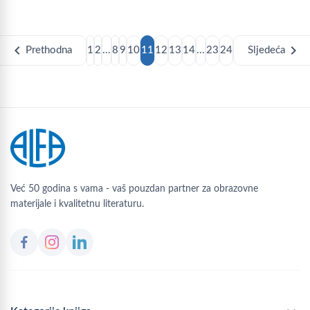
chevron_left
chevron_right
Prethodna
1
2
...
8
9
10
11
12
13
14
...
23
24
Sljedeća
Već 50 godina s vama - vaš pouzdan partner za obrazovne
materijale i kvalitetnu literaturu.