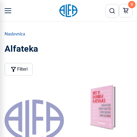
0
Naslovnica
Alfateka
filter_alt
Filteri