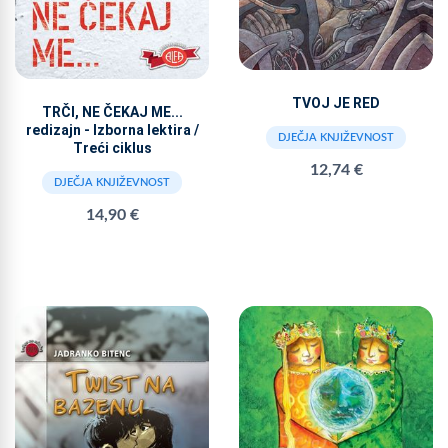
TVOJ JE RED
TRČI, NE ČEKAJ ME...
redizajn - Izborna lektira /
DJEČJA KNJIŽEVNOST
Treći ciklus
12,74 €
DJEČJA KNJIŽEVNOST
14,90 €