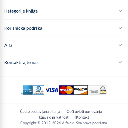
Kategorije knjiga
Školski program
Korisnička podrška
Alfateka
Često postavljana pitanja
Alfa
Didaktika
Dostava
Politika privatnosti
Kontaktirajte nas
Povrat robe
Kontakt
mail
webshop@alfa.hr
Načini plaćanja
phone
01 889 2047
Praćenje narudžbe
schedule
Pon - Pet: 8:00 - 16:00
Često postavljana pitanja
Opći uvjeti poslovanja
location_on
Zagreb, Hrvatska
Izjava o privatnosti
Kontakt
Copyright © 2012-2026 Alfa d.d. Sva prava podržana.