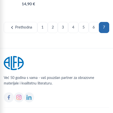
14,90 €
chevron_left
Prethodna
1
2
3
4
5
6
7
Već 50 godina s vama - vaš pouzdan partner za obrazovne
materijale i kvalitetnu literaturu.