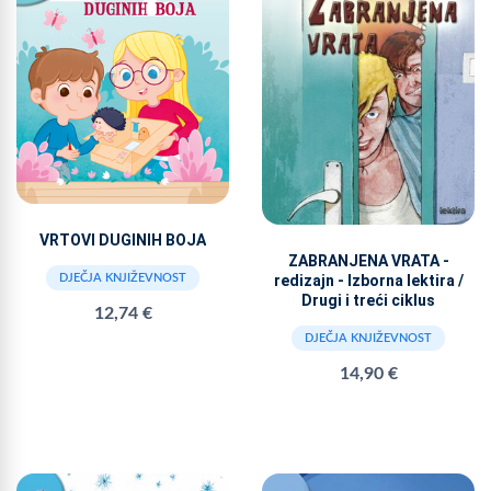
VRTOVI DUGINIH BOJA
ZABRANJENA VRATA -
redizajn - Izborna lektira /
DJEČJA KNJIŽEVNOST
Drugi i treći ciklus
12,74 €
DJEČJA KNJIŽEVNOST
14,90 €