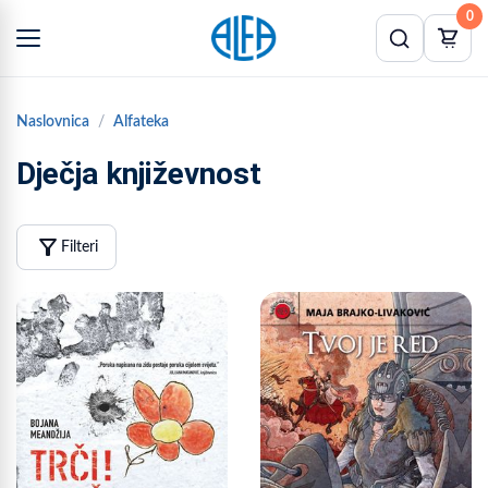
0
Naslovnica
Alfateka
Dječja književnost
filter_alt
Filteri